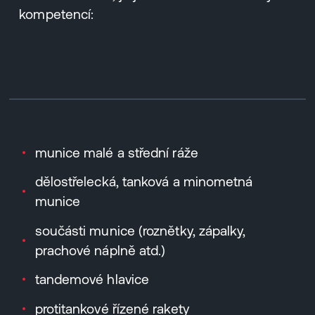
kompetencí:
munice malé a střední ráže
dělostřelecká, tanková a minometná
munice
součásti munice (roznětky, zápalky,
prachové náplně atd.)
tandemové hlavice
protitankové řízené rakety