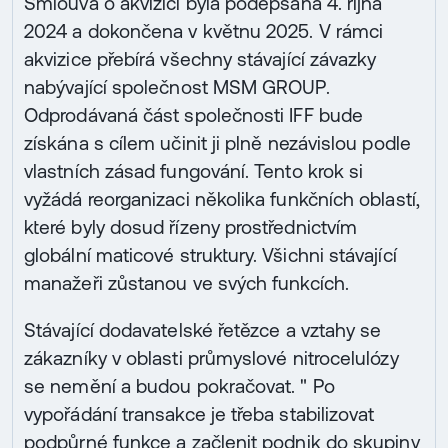
Smlouva o akvizici byla podepsána 4. října
2024 a dokončena v květnu 2025. V rámci
akvizice přebírá všechny stávající závazky
nabývající společnost MSM GROUP.
Odprodávaná část společnosti IFF bude
získána s cílem učinit ji plně nezávislou podle
vlastních zásad fungování. Tento krok si
vyžádá reorganizaci několika funkčních oblastí,
které byly dosud řízeny prostřednictvím
globální maticové struktury. Všichni stávající
manažeři zůstanou ve svých funkcích.
Stávající dodavatelské řetězce a vztahy se
zákazníky v oblasti průmyslové nitrocelulózy
se nemění a budou pokračovat. " Po
vypořádání transakce je třeba stabilizovat
podpůrné funkce a začlenit podnik do skupiny