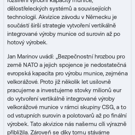
rozšíření výrobní kapacity munice,
dělostřeleckých systémů a souvisejících
technologií. Akvizice závodu v Německu je
součástí širší strategie vytvoření vertikálně
integrované výroby munice od surovin až po
hotový výrobek.
Jan Marinov uvádí: „Bezpečnostní hrozbou pro
země NATO a jejich spojence je nedostatečná
evropská kapacita pro výrobu munice, zejména
velkorážové. Proto již několik let usilovně
pracujeme a investujeme stovky milionů eur
do vytvoření vertikálně integrované výroby
velkorážové munice v rámci skupiny CSG, a to
od vstupních surovin a polotovarů až po finální
výrobek. Tato akvizice nás našemu cíli výrazně
přiblížila. Zároveň se díky tomu stáváme