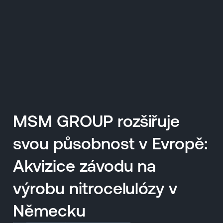
EN
MENU
ENGLISH
|
ČESKY
MSM GROUP rozšiřuje
svou působnost v Evropě:
Akvizice závodu na
výrobu nitrocelulózy v
Německu