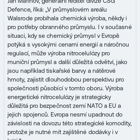
Jan Marinov, generální ředitel divize CSG
Defence, říká: „V průmyslovém areálu
Walsrode probíhala chemická výroba, někdy i
pro potřeby obranného průmyslu. I v současné
situaci, kdy se chemický průmysl v Evropě
potýká s vysokými cenami energií a náročnou
regulací, může výroba nitrocelulózy pro
muniční průmysl a další důležitá odvětví, jako
jsou například tiskařské barvy a nátěrové
hmoty, zajistit dlouhodobou perspektivu pro
společnosti působící v tomto oboru. Výroba
energetické nitrocelulózy je strategicky
důležitá pro bezpečnost zemí NATO a EU a
jejich spojenců. Evropa nesmí upadnout do
závislosti na dovozu této strategické komodity,
protože je nutné mít zajištěné dodávky i v