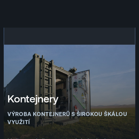
EN
MENU
ENGLISH
|
ČESKY
Kontejnery
VÝROBA KONTEJNERŮ S ŠIROKOU ŠKÁLOU
VYUŽITÍ