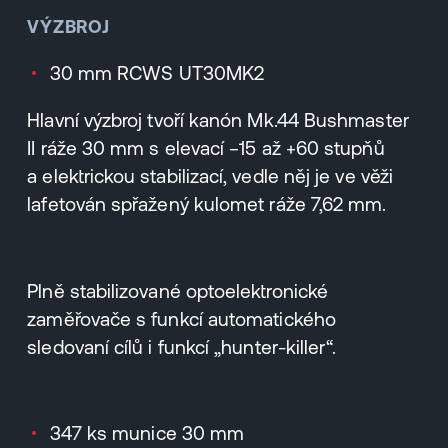
VÝZBROJ
30 mm RCWS UT30MK2
Hlavní výzbroj tvoří kanón Mk.44 Bushmaster
II ráže 30 mm s elevací −15 až +60 stupňů
a elektrickou stabilizací, vedle něj je ve věži
lafetován spřažený kulomet ráže 7,62 mm.
Plně stabilizované optoelektronické
zaměřovače s funkcí automatického
sledovaní cílů i funkcí „hunter-killer“.
347 ks munice 30 mm