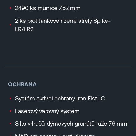
2490 ks munice 7,62 mm
2 ks protitankové řízené střely Spike-
LR/LR2
OCHRANA
Systém aktivní ochrany Iron Fist LC
Laserový varovný systém
8 ks vrhačů dýmových granátů ráže 76 mm