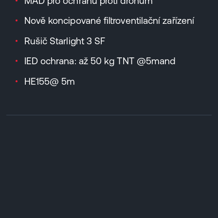
MAD pro ochranu proti dronům
Nově koncipované filtroventilační zařízení
Rušič Starlight 3 SF
IED ochrana: až 50 kg TNT @5mand
HE155@ 5m