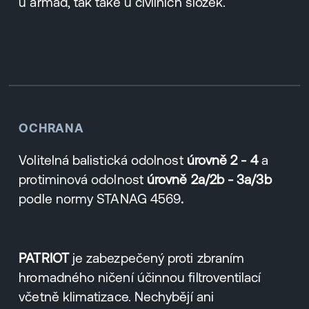
u armád, tak také u civilních složek.
OCHRANA
Volitelná balistická odolnost
úrovně 2 - 4
a
protiminová odolnost
úrovně
2a/2b - 3a/3b
podle normy
STANAG 4569
.
PATRIOT
je zabezpečený proti zbraním
hromadného ničení účinnou filtroventilací
včetně klimatizace. Nechybějí ani